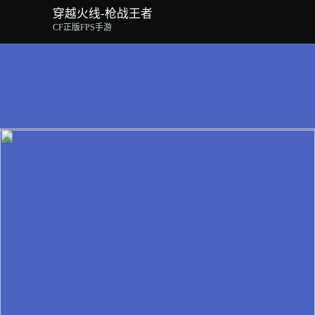
穿越火线-枪战王者
CF正版FPS手游