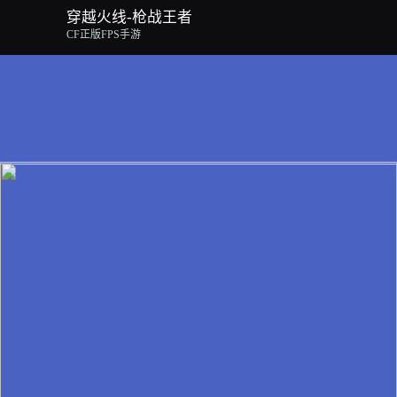
穿越火线-枪战王者
CF正版FPS手游