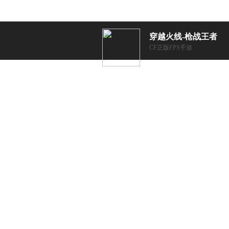
穿越火线-枪战王者
CF正版FPS手游