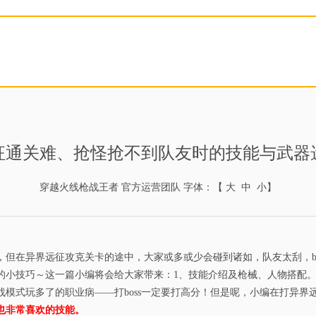
征通关难、抢怪抢不到队友时的技能与武器
穿越火线枪战王者 官方运营团队
字体：【
大
中
小
】
但在异界远征攻克关卡的途中，大家或多或少会碰到诸如，队友太刮，bo
的小技巧～这一篇小编将会给大家带来：1、技能介绍及枪械、人物搭配。
模式玩多了的职业病——打boss一定要打高分！但是呢，小编在打异界远
也非常喜欢的技能。