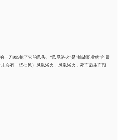
刀999抢了它的风头。“凤凰浴火”是“挑战职业病”的最
片末会有一些拙见）凤凰浴火，凤凰浴火，死而后生而渐