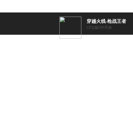
穿越火线-枪战王者
CF正版FPS手游