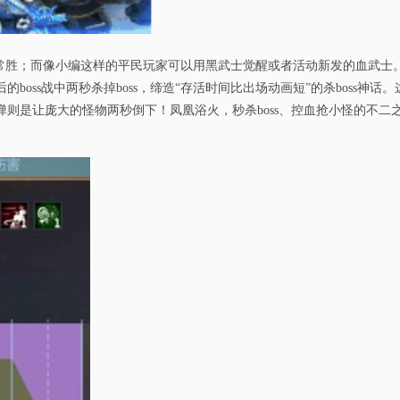
用常胜；而像小编这样的平民玩家可以用黑武士觉醒或者活动新发的血武士
boss战中两秒杀掉boss，缔造“存活时间比出场动画短”的杀boss神
则是让庞大的怪物两秒倒下！凤凰浴火，秒杀boss、控血抢小怪的不二