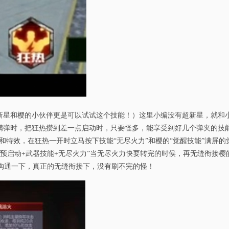
超新星和樱的小伙伴更是可以试试这个技能！）这里小编没有超新星，就和
在满弹时，把狂热攒到差一点启动时，只要怪多，能享受到好几个弹夹的技
和特效，在狂热一开时立马按下技能“无尽火力”和樱的“觉醒技能”满屏的
预启动+武器技能+无尽火力”当无尽火力快要转完的时侯，再无缝衔接樱
沟通一下，真正的无缝衔接下，没有刷不完的怪！