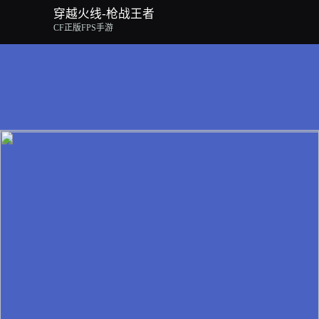
穿越火线-枪战王者
CF正版FPS手游