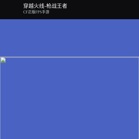
穿越火线-枪战王者
CF正版FPS手游