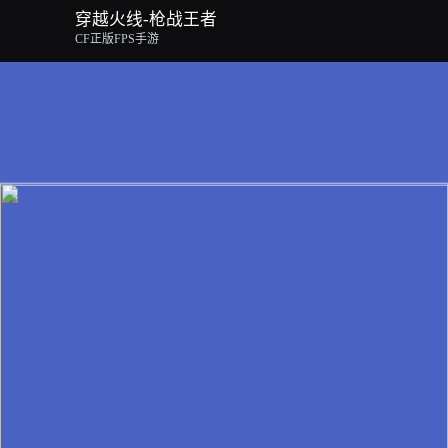
穿越火线-枪战王者
CF正版FPS手游