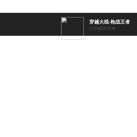
穿越火线-枪战王者
CF正版FPS手游