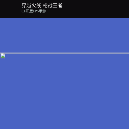
穿越火线-枪战王者
CF正版FPS手游