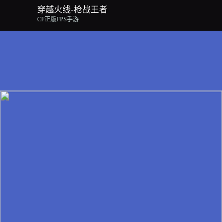
穿越火线-枪战王者
CF正版FPS手游