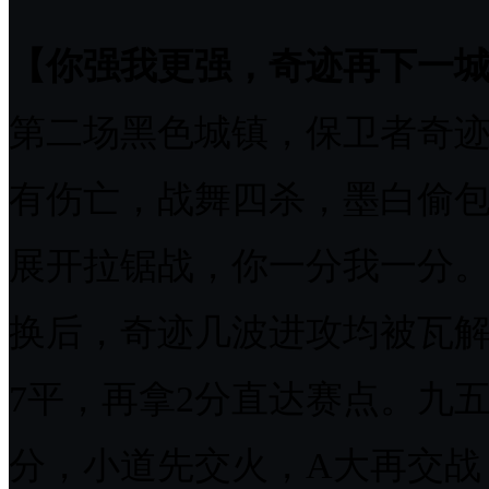
【你强我更强，奇迹再下一
第二场黑色城镇，保卫者奇
有伤亡，战舞四杀，墨白偷
展开拉锯战，你一分我一分。
换后，奇迹几波进攻均被瓦解
7平，再拿2分直达赛点。九五
分，小道先交火，A大再交战