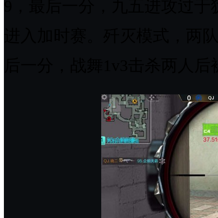
9，最后一分，九五进攻过于犹豫
进入加时赛。歼灭模式，两队
后一分，战舞1v3击杀两人