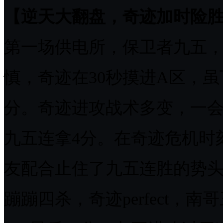
【逆天大翻盘，奇迹加时险
第一场供电所，保卫者九五
慎，奇迹在30秒摸进A区，虽
分。奇迹进攻战术多变，一会
九五连拿4分。在奇迹危机时
友配合止住了九五连胜的势头
蹦蹦四杀，奇迹perfect，