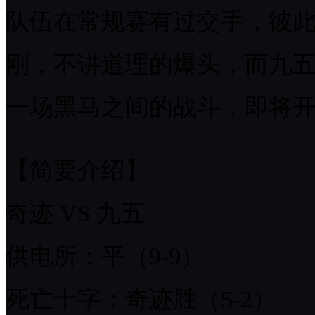
队伍在常规赛有过交手，彼
刚，不讲道理的爆头，而九
一场黑马之间的战斗，即将
【简要介绍】
奇迹 VS 九五
供电所：平（9-9）
死亡十字：奇迹胜（5-2）