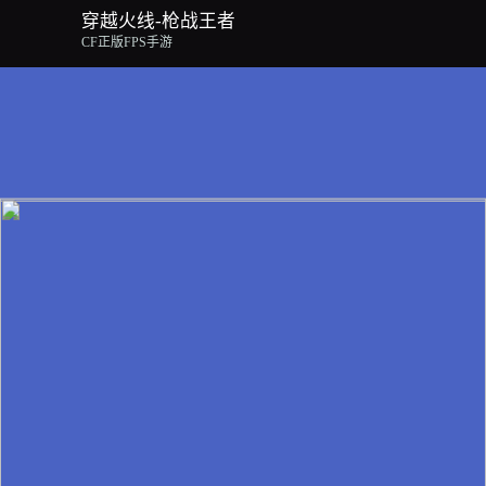
穿越火线-枪战王者
CF正版FPS手游